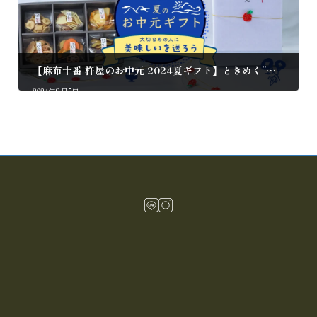
【麻布十番 杵屋のお中元 2024夏ギフト】ときめく”りんごの水引き”がアイコンの、杵屋のやさいフルーツギフトを7/2(火)より販売開始
2024年8月5日