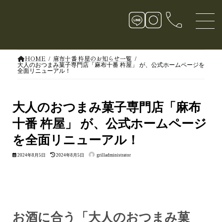
コ
ナ
call
ン
ビ
テ
ゲ
ン
ー
ツ
シ
へ
ョ
ス
ン
キ
に
HOME
麻布十番 杵屋のお知らせ一覧
ッ
移
大人のおつまみ菓子専門店「麻布十番 杵屋」 が、公式ホームページを
全面リニューアル！
プ
動
大人のおつまみ菓子専門店「麻布
十番 杵屋」 が、公式ホームページ
を全面リニューアル！
最
2024年8月5日
2024年8月5日
grilladministrator
終
更
新
日
時
:
お酒に合う「大人のおつまみ菓